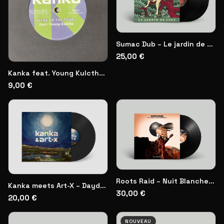
Sumac Dub – Le jardin de Lucy | Double Vinyl
25,00 €
Kanka feat. Young Kulctha | Vinyl
9,00 €
Roots Raid – Nuit Blanche | Double Vinyl
Kanka meets Art-X – Daydream | Vinyl
30,00 €
20,00 €
NOUVEAU