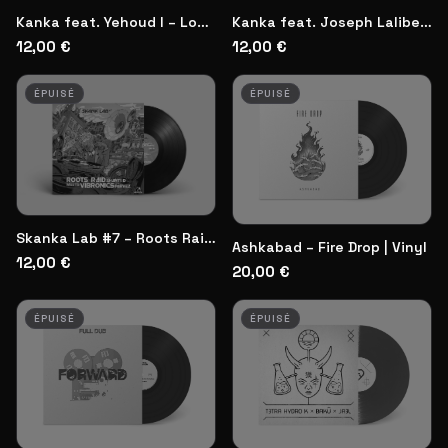
Kanka feat. Yehoud I – Love Them
Kanka feat. Joseph Lalibela – The Lion Is Real
12,00 €
12,00 €
ÉPUISÉ
ÉPUISÉ
Skanka Lab #7 – Roots Raid ft. Shanti D meets Vibronics ft. Parvez | Vinyl
Ashkabad – Fire Drop | Vinyl
12,00 €
20,00 €
ÉPUISÉ
ÉPUISÉ